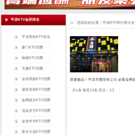
平凉KTV会所排名
您现在的位置：
平凉KTV排行榜大全
平凉荤的KTV排名
豪门KTV消费
御都KTV消费
天籁KTV消费
金裕翡丽KTV消费
质量极品！平凉市哪里有公主-必看金樽娱
盛世皇朝KTV消费
共1条 每页12条 页次：1/1
金樽娱乐KTV消费
流金岁月KTV消费
金色年华KTV消费
星光大道KTV消费