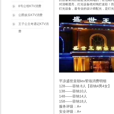
的设备采用的都是顶尖高端的，在包厢内
对清晰透亮，灯光设备绝对绚烂迷彩！而
8号公馆KTV消费
灯光设备，最专业的设计师配光，是灯光
公爵娱乐KTV消费
王子公主奇遇记KTV消
费
平凉盛世皇朝ktv荤场消费明细
128——容纳 8人【容纳4男4女】
138——容纳10人
148——容纳14人
158——容纳18人
服务评级：A+
安全评级：A+