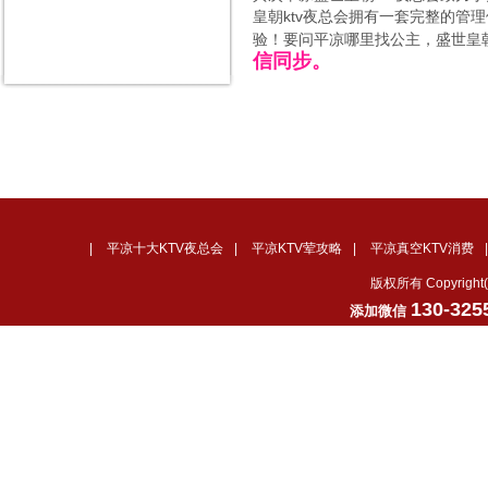
皇朝ktv夜总会拥有一套完整的
验！要问平凉哪里找公主，盛世皇朝
信同步。
|
平凉十大KTV夜总会
|
平凉KTV荤攻略
|
平凉真空KTV消费
版权所有 Copyrig
130-325
添加微信