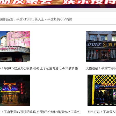
现在的位置：
平凉KTV排行榜大全
>
平凉荤的KTV消费
！平凉ktv陪酒怎么收费-必看王子公主奇遇记ktv消费价格
大饱眼福！平凉市好玩
！平凉那里ktv可以陪唱吗-必看8号公馆ktv消费价格口碑点
别出心裁！平凉最实惠