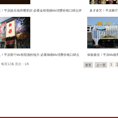
！平凉娱乐场所哪里好-必看金裕翡丽ktv消费价格口碑点评
多才多艺！平凉舞厅
！平凉那个ktv有陪酒的地方-必看御都ktv消费价格口碑点
体验最佳！平凉ktv能
 每页12条 页次：1/6
1
首页
上一页