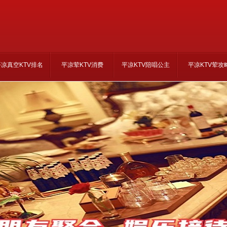
平凉真空KTV排名
平凉荤KTV消费
平凉KTV陪唱公主
平凉KTV荤攻