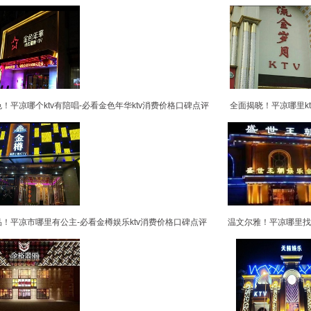
！平凉哪个ktv有陪唱-必看金色年华ktv消费价格口碑点评
全面揭晓！平凉哪里kt
！平凉市哪里有公主-必看金樽娱乐ktv消费价格口碑点评
温文尔雅！平凉哪里找