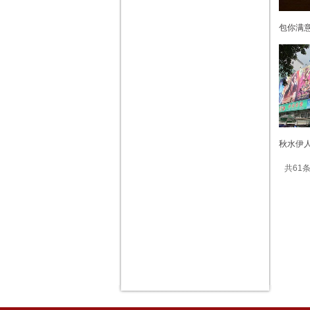
包你满意
秋水伊人
共61条