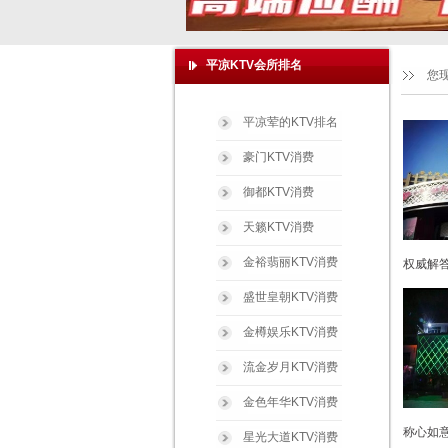
平凉KTV会所排名
您
平凉荤的KTV排名
豪门KTV消费
御都KTV消费
天籁KTV消费
金裕翡丽KTV消费
权威解答
盛世皇朝KTV消费
金樽娱乐KTV消费
流金岁月KTV消费
金色年华KTV消费
称心如意
星光大道KTV消费