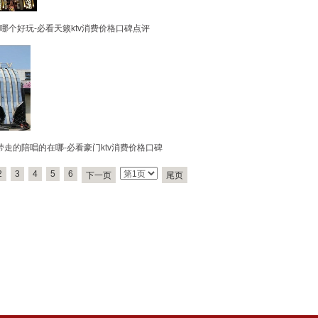
哪个好玩-必看天籁ktv消费价格口碑点评
带走的陪唱的在哪-必看豪门ktv消费价格口碑
2
3
4
5
6
下一页
尾页